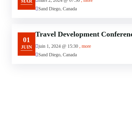
mars 2, 2024 @
07:30
, more
MAR
Sand Diego, Canada
Travel Development Conferen
01
juin 1, 2024 @
15:30
, more
JUIN
Sand Diego, Canada