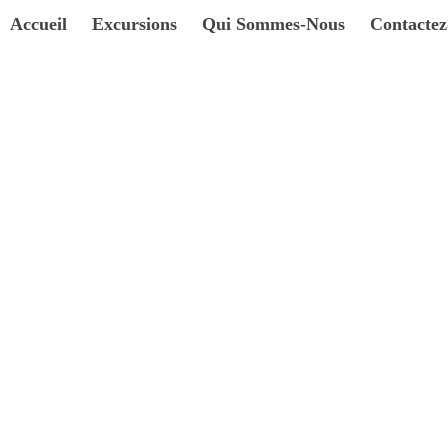
Accueil
Excursions
Qui Sommes-Nous
Contacte
Event List 5
Accueil
Event List 5