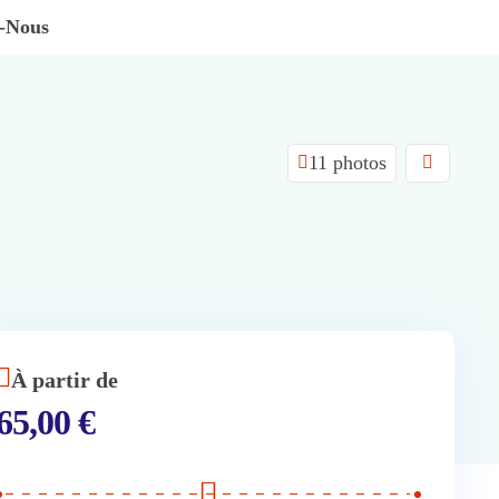
z-Nous
11 photos
À partir de
65,00
€