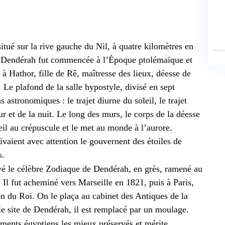
tué sur la rive gauche du Nil, à quatre kilomètres en
de Dendérah fut commencée à l’Époque ptolémaïque et
à Hathor, fille de Rê, maîtresse des lieux, déesse de
. Le plafond de la salle hypostyle, divisé en sept
 astronomiques : le trajet diurne du soleil, le trajet
r et de la nuit. Le long des murs, le corps de la déesse
eil au crépuscule et le met au monde à l’aurore.
uivaient avec attention le gouvernent des étoiles de
s.
uvé le célèbre Zodiaque de Dendérah, en grès, ramené au
l fut acheminé vers Marseille en 1821, puis à Paris,
son du Roi. On le plaça au cabinet des Antiques de la
le site de Dendérah, il est remplacé par un moulage.
ents égyptiens les mieux préservés et mérite