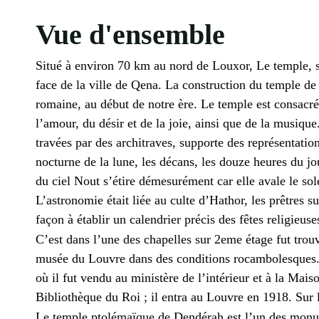
Vue d'ensemble
Situé à environ 70 km au nord de Louxor, Le temple, si
face de la ville de Qena. La construction du temple 
romaine, au début de notre ère. Le temple est consacré 
l’amour, du désir et de la joie, ainsi que de la musique
travées par des architraves, supporte des représentations
nocturne de la lune, les décans, les douze heures du jou
du ciel Nout s’étire démesurément car elle avale le sol
L’astronomie était liée au culte d’Hathor, les prêtres s
façon à établir un calendrier précis des fêtes religieuse
C’est dans l’une des chapelles sur 2eme étage fut tro
musée du Louvre dans des conditions rocambolesques. I
où il fut vendu au ministère de l’intérieur et à la Mai
Bibliothèque du Roi ; il entra au Louvre en 1918. Sur 
Le temple ptolémaïque de Dendérah est l’un des monum