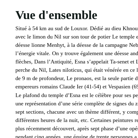
Vue d'ensemble
Situé à 54 km au sud de Louxor. Dédié au dieu Khnoum 
avec le limon du Nil sur son tour de potier Le temple
déesse lionne Menhyt, à la déesse de la campagne Nebt
l’énergie vitale. On y trouve également une déesse and
flèches, Dans l’Antiquité, Esna s’appelait Ta-senet et 
perche du Nil, Lates niloticus, qui était vénérée en ce
de 9 m de profondeur, Le pronaos, est la seule partie d
empereurs romains Claude Ier (41-54) et Vespasien (6
Le plafond du temple d’Esna est le célèbre pour ses p
une représentation d’une série complète de signes du z
sept sections, chacune avec un thème différent, y compri
différentes heures de la nuit, etc. Certaines peintures 
plus récemment découvert, après sept phase d’une opér
pendant cinq années, une équipe de trente personnes a 