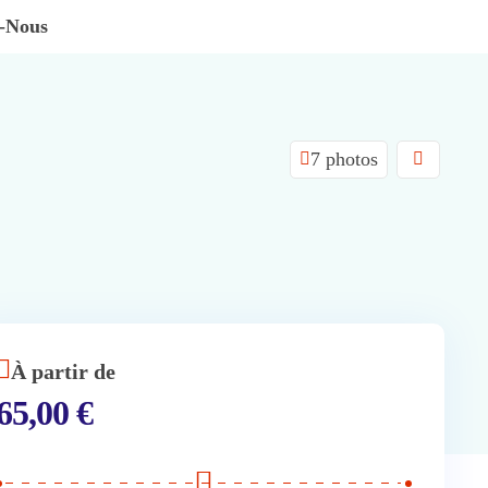
z-Nous
7 photos
À partir de
65,00
€