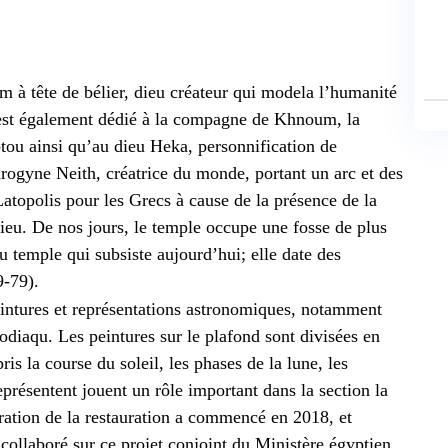
à tête de bélier, dieu créateur qui modela l’humanité
 est également dédié à la compagne de Khnoum, la
ou ainsi qu’au dieu Heka, personnification de
rogyne Neith, créatrice du monde, portant un arc et des
Latopolis pour les Grecs à cause de la présence de la
 lieu. De nos jours, le temple occupe une fosse de plus
u temple qui subsiste aujourd’hui; elle date des
9-79).
eintures et représentations astronomiques, notamment
odiaqu. Les peintures sur le plafond sont divisées en
s la course du soleil, les phases de la lune, les
représentent jouent un rôle important dans la section la
ation de la restauration a commencé en 2018, et
collaboré sur ce projet conjoint du Ministère égyptien